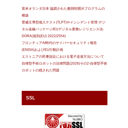
英米オランダ日本 協調された脆弱性開示プログラムの
構築
脅威主導型侵入テスト(TLPT)やインシデント管理-デジ
タル金融パッケージ/EUデジタル業務レジリエンス法-
DORA(規則(EU) 2022/2554)
フロンティアAI時代のサイバーセキュリティ報告
(ENISA)およびEU行動計画
エストニアの民事訴訟における電子送達方法について
自律型手術ロボットの法律問題(2026)その2-自律型手術
ロボットの残された問題
SSL