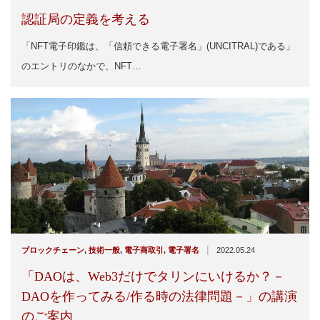
認証局の定義を考える
「NFT電子印鑑は、「信頼できる電子署名」(UNCITRAL)である」
のエントリのなかで、NFT…
|
ブロックチェーン
,
技術一般
,
電子商取引
,
電子署名
2022.05.24
「DAOは、Web3だけでタリンにいけるか？－
DAOを作ってみる/作る時の法律問題－」の講演
のご案内