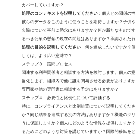
カバーしていますか？
処理のコンテキストを説明してください
：個人との関係の
彼らのデータをこのように使うことを期待しますか？子供
欠陥について事前に懸念はありますか？何か新たなもので
るべき公衆の懸念の現在の問題はありますか？承認された
処理の目的を説明してください
何を達成したいですか？個
しくは、より広い意味で？
ステップ３ 諮問プロセス
関連する利害関係者と相談する方法を検討します。個人の
当化します。組織内で他に誰を関与させる必要があります
専門家や他の専門家に相談する予定はありますか？
ステップ４ 必要性と比例性について評価する
特に、コンプライアンスと比例措置について説明してくだ
か？同じ結果を達成する別の方法はありますか？機能のク
うに保証しますか？個人にどのような情報を提供しますか
るためにどのような対策を講じていますか？国際的移転を