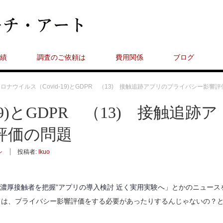
績
調査のご依頼は
費用関係
ブログ
ロナウイルス（Covid-19)とGDPR （13) 接触追跡アプリのプライバシー影響
9)とGDPR （13) 接触追跡ア
評価の問題
シ
投稿者:
Ikuo
 “濃厚接触者を把握”アプリの導入検討 近く実用実験へ」
とかのニュース
ては、プライバシー影響評価をする必要があったりするんじゃないの？