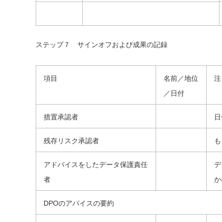
ステップ７ サインオフおよび成果の記録
項目
名前／地位
注
／日付
措置承認者
日
残存リスク承認者
も
アドバイスをしたデータ保護責任
デ
者
か
DPOのアバイスの要約