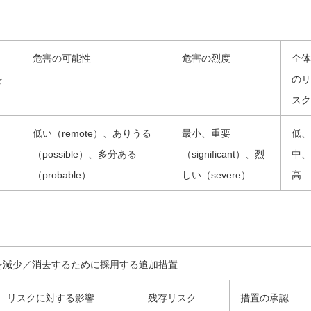
。
危害の可能性
危害の烈度
全体
を
のリ
スク
低い（remote）、ありうる
最小、重要
低、
（possible）、多分ある
（significant）、烈
中、
（probable）
しい（severe）
高
を減少／消去するために採用する追加措置
リスクに対する影響
残存リスク
措置の承認