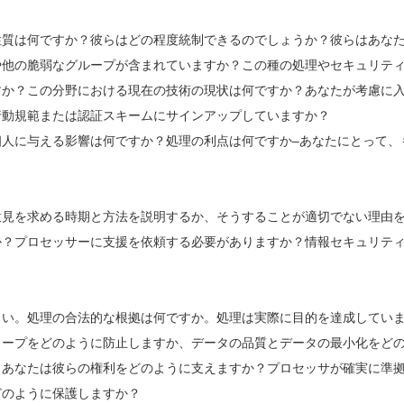
性質は何ですか？彼らはどの程度統制できるのでしょうか？彼らはあな
や他の脆弱なグループが含まれていますか？この種の処理やセキュリテ
すか？この分野における現在の技術の現状は何ですか？あなたが考慮に
行動規範または認証スキームにサインアップしていますか？
人に与える影響は何ですか？処理の利点は何ですか–あなたにとって、
意見を求める時期と方法を説明するか、そうすることが適切でない理由
か？プロセッサーに支援を依頼する必要がありますか？情報セキュリテ
さい。処理の合法的な根拠は何ですか。処理は実際に目的を達成してい
リープをどのように防止しますか、データの品質とデータの最小化をど
？あなたは彼らの権利をどのように支えますか？プロセッサが確実に準
どのように保護しますか？