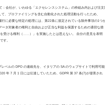
ついて：会社が、いわゆる「エクセレンスシステム」の枠組み内および注文
として、プロファイリングを含む自動化された処理活動を行ったため、
の履行に必要な特定の処理には、第22条に規定されている除外事項の1つ
社は「データ対象者の権利と自由および正当な利益を保護するための適切な措
を受ける権利（……）」を実施したとは思えない。 自分の意見を表明
です。
ープレベルの DPO の連絡先を、イタリアの SA のウェブサイトで利用可
年 7 月 1 日には伝達していたため、GDPR 第 37 条(7)が侵害され