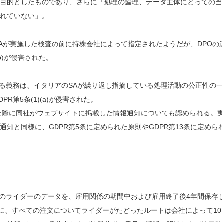
目的としたものであり、さらに「処理の論理、データ主体にとっての当
れていない」。
リアのSAが実施した検査の前に持株会社によって指定されたようだが、DPOの
b)が侵害された。
する義務は、イタリアのSAが繰り返し指摘している処理活動の公正性の
第5条(1)(a)が侵害された。
た際に同社がウェブサイトに掲載した情報通知についても認められる。
知と同様に、GDPR第5条に定められた原則やGDPR第13条に定めら
ーのライダーのデータを、雇用関係の期間中および雇用終了後4年間保存
らに、すべての注文についてライダーがたどったルートは会社によって10