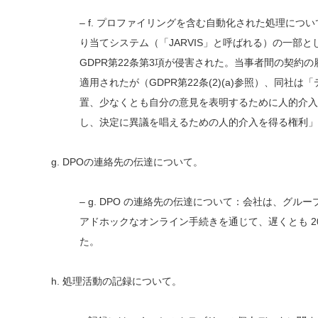
– f. プロファイリングを含む自動化された処理に
り当てシステム（「JARVIS」と呼ばれる）の一部
GDPR第22条第3項が侵害された。当事者間の契約
適用されたが（GDPR第22条(2)(a)参照）、同
置、少なくとも自分の意見を表明するために人的介入
し、決定に異議を唱えるための人的介入を得る権利」
g. DPOの連絡先の伝達について。
– g. DPO の連絡先の伝達について：会社は、グル
アドホックなオンライン手続きを通じて、遅くとも 2020 
た。
h. 処理活動の記録について。