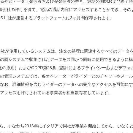
る外部データ（発信者および被発信者の番号、通話の開始および終了時
株会社の許可を得て、電話の通話内容にアクセスすることができ、その
eractivas S.L.社が運営するプラットフォームに3ヶ月間保存されます。
： 会社が使用しているシステムは、注文の処理に関連するすべてのデータ
の両システムで収集されたデータを共同かつ同時に使用できるように構
小化の原則）およびGDPR第25条（設計によるプライバシーおよびデフォ
の管理システムでは、各オペレーターがライダーとのチャットやメール
なお、詳細情報を含むライダーのデータへの完全なアクセスを可能にす
アクセスを許可されている事業者が相当数存在しています。
から、すなわち2016年にイタリアで同社が事業を開始してから、少なく