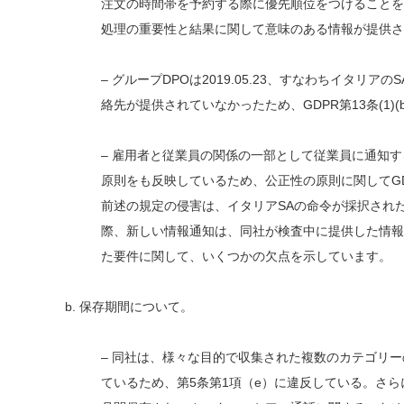
注文の時間帯を予約する際に優先順位をつけることを
処理の重要性と結果に関して意味のある情報が提供さ
– グループDPOは2019.05.23、すなわちイタ
絡先が提供されていなかったため、GDPR第13条(1)(
– 雇用者と従業員の関係の一部として従業員に通知
原則をも反映しているため、公正性の原則に関してGDPR
前述の規定の侵害は、イタリアSAの命令が採択され
際、新しい情報通知は、同社が検査中に提供した情報通
た要件に関して、いくつかの欠点を示しています。
b. 保存期間について。
– 同社は、様々な目的で収集された複数のカテゴリ
ているため、第5条第1項（e）に違反している。さ