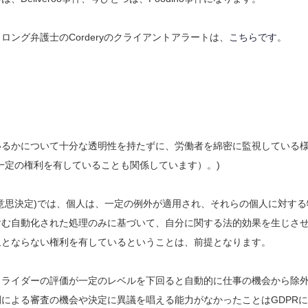
ング弁護士のCorderyのクライアントアラートは、
こちらです
。
。
いるかについて十分な透明性を持たずに、労働者を綿密に監視している
一定の権利を有していることも関係しています）。)
の意思決定)では、個人は、一定の例外が適用され、それらの個人に対する
含む自動化された処理のみに基づいて、自分に関する法的効果を生じさ
象とならない権利を有しているということは、前提となります。
、ライダーの評価が一定のレベルを下回ると自動的に仕事の機会から除
による審査の機会や決定に異議を唱える能力がなかったことはGDPR