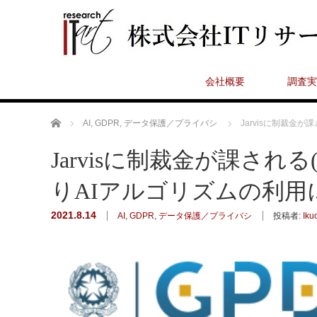
会社概要
調査実
ホーム
AI
,
GDPR
,
データ保護／プライバシ
Jarvisに制裁金
Jarvisに制裁金が課さ
りAIアルゴリズムの利用
2021.8.14
AI
,
GDPR
,
データ保護／プライバシ
投稿者:
Iku