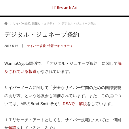
IT Research Art
ホーム
サイバー規範
,
情報セキュリティ
デジタル・ジュネーブ条約
デジタル・ジュネーブ条約
2017.5.16
サイバー規範
,
情報セキュリティ
WannaCrypto関係で、「デジタル・ジュネーブ条約」に関して
論
及されている報道
がなされています。
サイバーノームに関して「安全なサイバー空間のための国際規範
のあり方」という勉強会も開催されています。また、この点につ
いては、MSのBrad Smith氏が、
RSAで、解説
をしています。
ＩＴリサーチ・アートとしても、サイバー規範については、何回
か
解説
をしているところです。