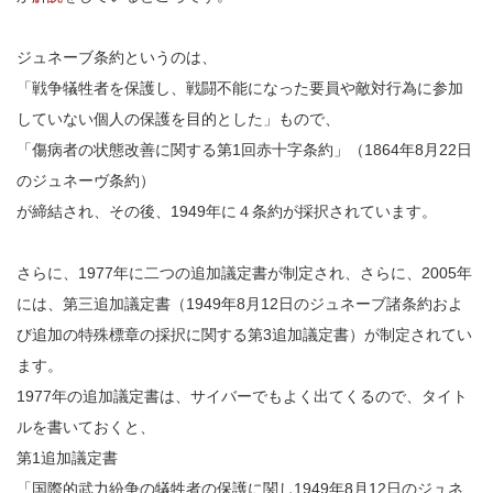
ジュネーブ条約というのは、
「戦争犠牲者を保護し、戦闘不能になった要員や敵対行為に参加
していない個人の保護を目的とした」もので、
「傷病者の状態改善に関する第1回赤十字条約」（1864年8月22日
のジュネーヴ条約）
が締結され、その後、1949年に４条約が採択されています。
さらに、1977年に二つの追加議定書が制定され、さらに、2005年
には、第三追加議定書（1949年8月12日のジュネーブ諸条約およ
び追加の特殊標章の採択に関する第3追加議定書）が制定されてい
ます。
1977年の追加議定書は、サイバーでもよく出てくるので、タイト
ルを書いておくと、
第1追加議定書
「国際的武力紛争の犠牲者の保護に関し1949年8月12日のジュネ