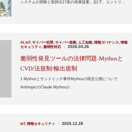
システムの実験と医師法17条の発展提案」(以下、エントリ…
AI
,
IoT
,
サイバー犯罪
,
サイバー規範
,
人工知能
,
情報ガバナンス
,
情報
2026.04.26
セキュリティ
,
脆弱性対応
|
脆弱性発見ツールの法律問題-Mythosと
CVD/法規制/輸出規制
1 Mythosとサンドイッチ事件Mythosの限定公開について
AnthropicのClaude Mythosが…
2025.12.28
IoT
,
情報セキュリティ
|