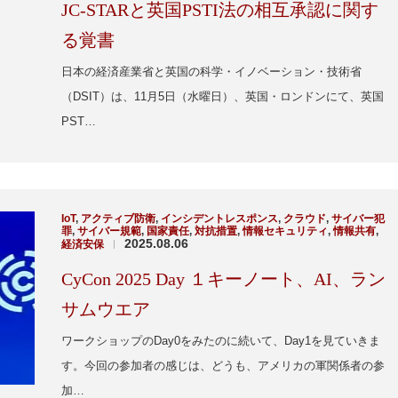
JC-STARと英国PSTI法の相互承認に関す
る覚書
日本の経済産業省と英国の科学・イノベーション・技術省
（DSIT）は、11月5日（水曜日）、英国・ロンドンにて、英国
PST…
IoT
,
アクティブ防衛
,
インシデントレスポンス
,
クラウド
,
サイバー犯
罪
,
サイバー規範
,
国家責任
,
対抗措置
,
情報セキュリティ
,
情報共有
,
2025.08.06
経済安保
|
CyCon 2025 Day １キーノート、AI、ラン
サムウエア
ワークショップのDay0をみたのに続いて、Day1を見ていきま
す。今回の参加者の感じは、どうも、アメリカの軍関係者の参
加…