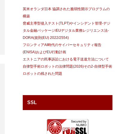
英米オランダ日本 協調された脆弱性開示プログラムの
構築
脅威主導型侵入テスト(TLPT)やインシデント管理-デジ
タル金融パッケージ/EUデジタル業務レジリエンス法-
DORA(規則(EU) 2022/2554)
フロンティアAI時代のサイバーセキュリティ報告
(ENISA)およびEU行動計画
エストニアの民事訴訟における電子送達方法について
自律型手術ロボットの法律問題(2026)その2-自律型手術
ロボットの残された問題
SSL