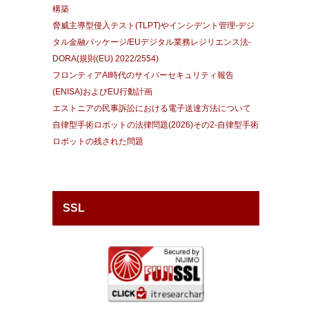
構築
脅威主導型侵入テスト(TLPT)やインシデント管理-デジ
タル金融パッケージ/EUデジタル業務レジリエンス法-
DORA(規則(EU) 2022/2554)
フロンティアAI時代のサイバーセキュリティ報告
(ENISA)およびEU行動計画
エストニアの民事訴訟における電子送達方法について
自律型手術ロボットの法律問題(2026)その2-自律型手術
ロボットの残された問題
SSL