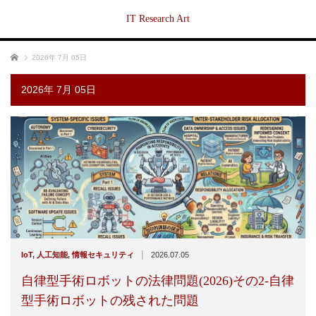
IT Research Art
ホーム
2026年 7月 05日
2026年 7月 05日
|
IoT
,
人工知能
,
情報セキュリティ
2026.07.05
自律型手術ロボットの法律問題(2026)その2-自律
型手術ロボットの残された問題