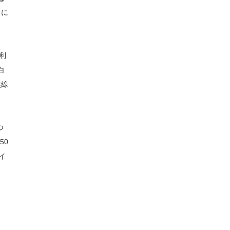
常に
利
白
無線
つ
50
イ
、