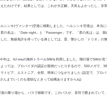
考えたわけです。結果としては、これが大正解。天気もよかったし、非
ルシンキ(ヴァンター)空港に移動しました。ヘルシンキ空港は、本当に
」「Date night」と「Passenger」です。「君の名は」は、面
ました。無線免許を持っている身としては、昔、懐かしの「トリオ」の
、今年は、
IIJ mioの海外トラベルSIM
を利用しました。飛行場でSIMが見
っては、プロバイダの認証が面倒だったりするので、500メガで、38
ラトビア、エストニア、全部、簡単につながりました (設定で、プロバ
気屋さんまでいくのも億劫なときって結構ありますからね)
す。ヴァンター空港の乗り場から、バスで移動です。このバスが、音符で囲まれていて