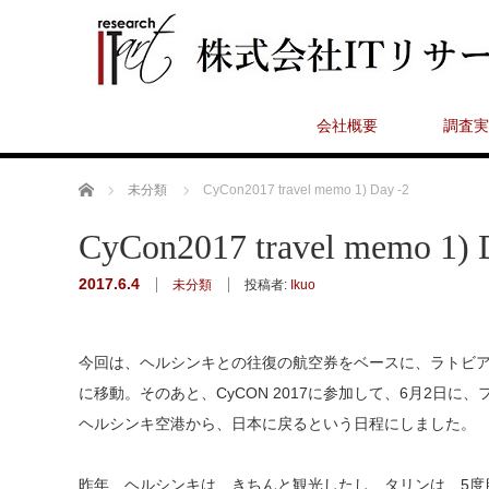
会社概要
調査実
ホーム
未分類
CyCon2017 travel memo 1) Day -2
CyCon2017 travel memo 1) 
2017.6.4
未分類
投稿者:
Ikuo
今回は、ヘルシンキとの往復の航空券をベースに、ラトビアの
に移動。そのあと、CyCON 2017に参加して、6月2日
ヘルシンキ空港から、日本に戻るという日程にしました。
昨年、ヘルシンキは、きちんと観光したし、タリンは、5度