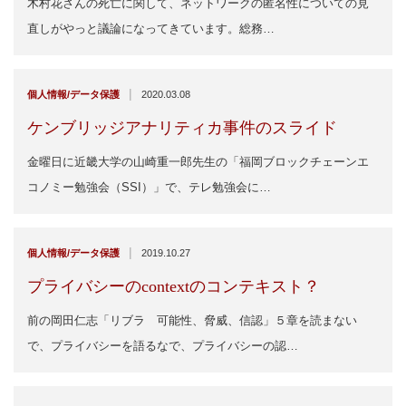
木村花さんの死亡に関して、ネットワークの匿名性についての見
直しがやっと議論になってきています。総務…
|
個人情報/データ保護
2020.03.08
ケンブリッジアナリティカ事件のスライド
金曜日に近畿大学の山崎重一郎先生の「福岡ブロックチェーンエ
コノミー勉強会（SSI）」で、テレ勉強会に…
|
個人情報/データ保護
2019.10.27
プライバシーのcontextのコンテキスト？
前の岡田仁志「リブラ 可能性、脅威、信認」５章を読まない
で、プライバシーを語るなで、プライバシーの認…