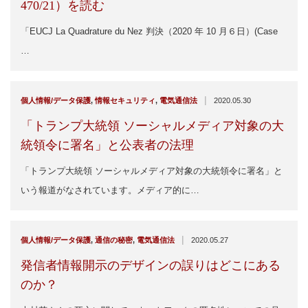
470/21）を読む
「EUCJ La Quadrature du Nez 判決（2020 年 10 月６日）(Case
…
|
個人情報/データ保護
,
情報セキュリティ
,
電気通信法
2020.05.30
「トランプ大統領 ソーシャルメディア対象の大
統領令に署名」と公表者の法理
「トランプ大統領 ソーシャルメディア対象の大統領令に署名」と
いう報道がなされています。メディア的に…
|
個人情報/データ保護
,
通信の秘密
,
電気通信法
2020.05.27
発信者情報開示のデザインの誤りはどこにある
のか？