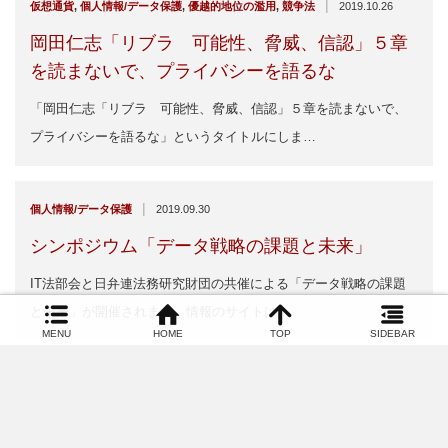
|
仮想通貨
,
個人情報/データ保護
,
優越的地位の濫用
,
競争法
2019.10.26
岡田仁志「リブラ 可能性、脅威、信認」５章
を読まないで、プライバシーを語るな
「岡田仁志「リブラ 可能性、脅威、信認」５章を読まないで、
プライバシーを語るな」というタイトルにしま…
|
個人情報/データ保護
2019.09.30
シンポジウム「データ戦略の課題と未来」
IT法部会と日弁連法務研究財団の共催による「データ戦略の課題
と未来」が開催されます。情報のサイトは…
MENU
HOME
TOP
SIDEBAR
GDPR
,
デジタル証拠
,
データ保護／プライバシ
,
予測的タグ付け
,
人工知能
,
仮
|
想通貨
,
個人情報/データ保護
,
情報セキュリティ
,
電気通信法
2018.10.19
デジタル法務の実務Q&A 宣伝用ちらしです