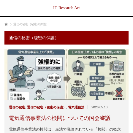
IT Research Art
ホーム
通信の秘密（秘密の保護）
通信の秘密（秘密の保護）
|
通信の秘密
,
通信の秘密（秘密の保護）
,
電気通信法
2026.05.18
電気通信事業法の検閲についての国会審議
電気通信事業法の検閲は、憲法で議論されている「検閲」の概念