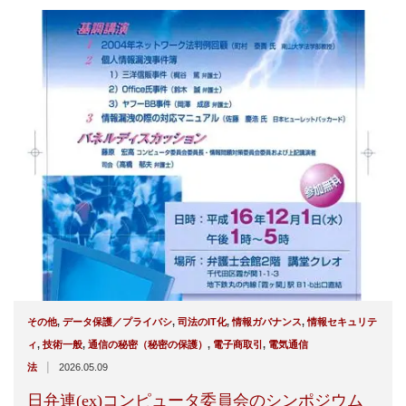
その他
,
データ保護／プライバシ
,
司法のIT化
,
情報ガバナンス
,
情報セキュリテ
ィ
,
技術一般
,
通信の秘密（秘密の保護）
,
電子商取引
,
電気通信
|
法
2026.05.09
日弁連(ex)コンピュータ委員会のシンポジウム