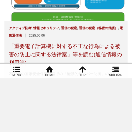
アクティブ防衛
,
情報セキュリティ
,
通信の秘密
,
通信の秘密（秘密の保護）
,
電
|
気通信法
2025.05.06
「重要電子計算機に対する不正な行為による被
害の防止に関する法律案」等を読む(通信情報の
利用等)
2022年の国家安全保障戦略での「能動的サイバー防御」の採用の
MENU
HOME
TOP
SIDEBAR
コメント以来、何かと議論のあった「能動…