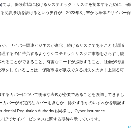
)
では、
保険市場におけるシステミック・リスクを制限するために、
保
する免責条項を設けるという要件が、
2023年3月末から単体のサイバー
と
るが、サイバー関連ビジネスが進化し続けるリスクであることも認識
管理するのに苦労するようなシステミックリスクに市場をさらす可能
広めることができること、有害なコードが拡散すること、社会が物理
依存をしていることは、保険市場が吸収できる損失を大きく上回る可
供するカバーについて明確な表現が必要であることを強調してきまし
バーカバーが肯定的なカバーを含むか、除外するかのいずれかを明記す
ial Regulation Authorityも同様に、Cyber insurance
ory Statement 4／17でサイバービジネスに関する期待を示しています。