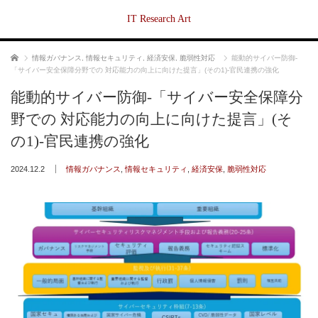
IT Research Art
ホーム
情報ガバナンス
,
情報セキュリティ
,
経済安保
,
脆弱性対応
能動的サイバー防御-
「サイバー安全保障分野での 対応能力の向上に向けた提言」(その1)-官民連携の強化
能動的サイバー防御-「サイバー安全保障分
野での 対応能力の向上に向けた提言」(そ
の1)-官民連携の強化
2024.12.2
情報ガバナンス
,
情報セキュリティ
,
経済安保
,
脆弱性対応