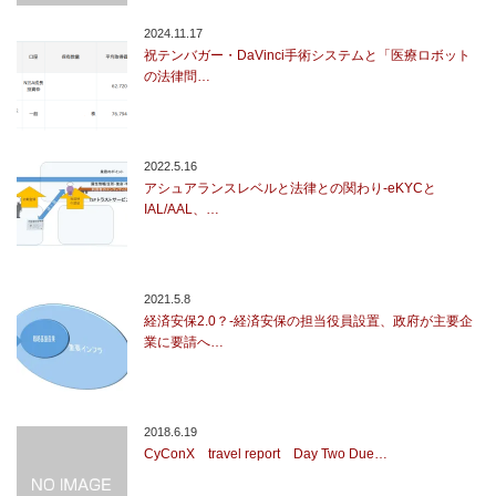
2024.11.17
祝テンバガー・DaVinci手術システムと「医療ロボット
の法律問…
2022.5.16
アシュアランスレベルと法律との関わり-eKYCと
IAL/AAL、…
2021.5.8
経済安保2.0？-経済安保の担当役員設置、政府が主要企
業に要請へ…
2018.6.19
CyConX travel report Day Two Due…