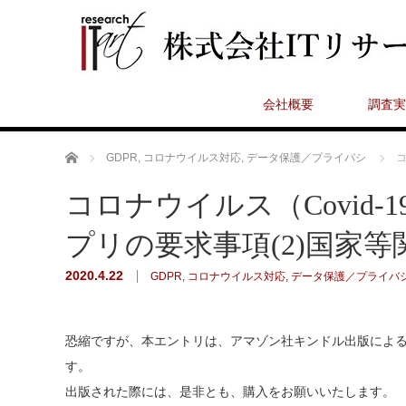
会社概要
調査実
ホーム
GDPR
,
コロナウイルス対応
,
データ保護／プライバシ
コ
コロナウイルス（Covid-1
プリの要求事項(2)国家等
2020.4.22
GDPR
,
コロナウイルス対応
,
データ保護／プライバ
恐縮ですが、本エントリは、アマゾン社キンドル出版によ
す。
出版された際には、是非とも、購入をお願いいたします。