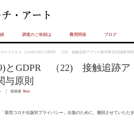
績
調査のご依頼は
費用関係
ブログ
ロナウイルス（Covid-19)とGDPR （22) 接触追跡アプリの要求事項(2)国家等
9)とGDPR （22) 接触追跡ア
関与原則
シ
投稿者:
Ikuo
る「新型コロナ出版対プライバシー」出版のために、撤回させていただ