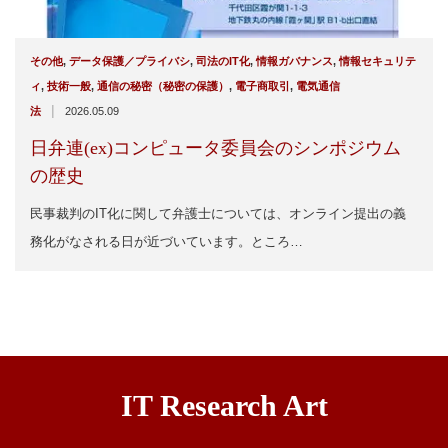
その他
,
データ保護／プライバシ
,
司法のIT化
,
情報ガバナンス
,
情報セキュリテ
ィ
,
技術一般
,
通信の秘密（秘密の保護）
,
電子商取引
,
電気通信
|
法
2026.05.09
日弁連(ex)コンピュータ委員会のシンポジウム
の歴史
民事裁判のIT化に関して弁護士については、オンライン提出の義
務化がなされる日が近づいています。ところ…
IT Research Art