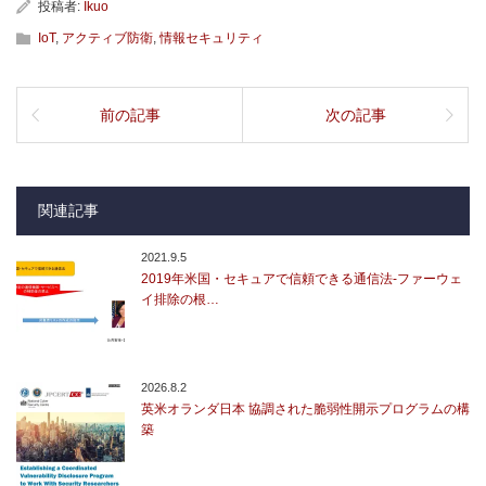
投稿者:
Ikuo
IoT
,
アクティブ防衛
,
情報セキュリティ
前の記事
次の記事
関連記事
2021.9.5
2019年米国・セキュアで信頼できる通信法-ファーウェ
イ排除の根…
2026.8.2
英米オランダ日本 協調された脆弱性開示プログラムの構
築