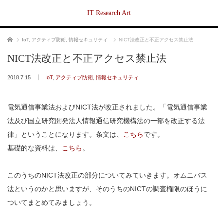
IT Research Art
ホーム
IoT
,
アクティブ防衛
,
情報セキュリティ
NICT法改正と不正アクセス禁止法
NICT法改正と不正アクセス禁止法
2018.7.15
IoT
,
アクティブ防衛
,
情報セキュリティ
電気通信事業法およびNICT法が改正されました。「電気通信事業
法及び国立研究開発法人情報通信研究機構法の一部を改正する法
律」ということになります。条文は、
こちら
です。
基礎的な資料は、
こちら
。
このうちのNICT法改正の部分についてみていきます。オムニバス
法というのかと思いますが、そのうちのNICTの調査権限のほうに
ついてまとめてみましょう。