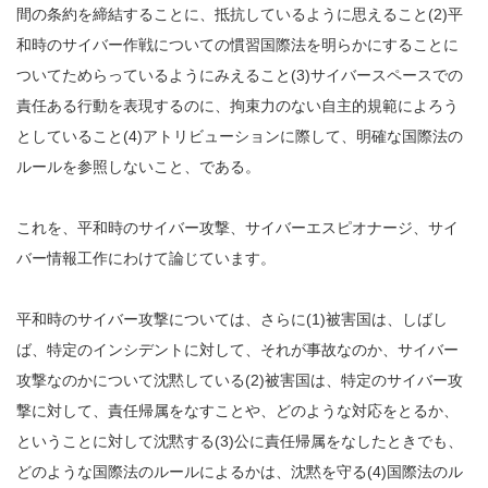
間の条約を締結することに、抵抗しているように思えること(2)平
和時のサイバー作戦についての慣習国際法を明らかにすることに
ついてためらっているようにみえること(3)サイバースペースでの
責任ある行動を表現するのに、拘束力のない自主的規範によろう
としていること(4)アトリビューションに際して、明確な国際法の
ルールを参照しないこと、である。
これを、平和時のサイバー攻撃、サイバーエスピオナージ、サイ
バー情報工作にわけて論じています。
平和時のサイバー攻撃については、さらに(1)被害国は、しばし
ば、特定のインシデントに対して、それが事故なのか、サイバー
攻撃なのかについて沈黙している(2)被害国は、特定のサイバー攻
撃に対して、責任帰属をなすことや、どのような対応をとるか、
ということに対して沈黙する(3)公に責任帰属をなしたときでも、
どのような国際法のルールによるかは、沈黙を守る(4)国際法のル