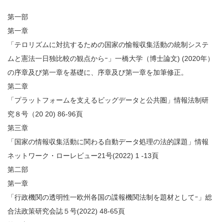
第一部
第一章
「テロリズムに対抗するための国家の愉報収集活動の統制システ
ムと憲法一日独比較の観点からｰ」一橋大学（博士論文) (2020年）
の序章及び第一章を基礎に、序章及び第一章を加筆修正。
第二章
「プラットフォームを支えるビッグデータと公共圏」情報法制研
究８号（20 20) 86-96頁
第三章
「国家の情報収集活動に関わる自動データ処理の法的課題」情報
ネットワーク・ローレビュー21号(2022) 1 -13頁
第二部
第一章
「行政機関の透明性一欧州各国の諜報機関法制を題材としてｰ」総
合法政策研究会誌５号(2022) 48-65頁