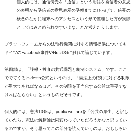
個人的には、通信傍受を「通信」という用語を発信者の意思
の表明から受信者の意思表示の受領までにひろげて、傍受の
概念のなかに端末へのアクセスという形で整理した方が実際
としてはみとめられやすいよな、とか考えたりします。
プラットフォームからの法執行機関に対する情報提供についても
ドイツのFacebook事件やNetzDGに触れて論じています。
第四部は、「諜報・捜査の共通課題と統制システム」です。ここ
ででてくるje-desto公式というのは、「憲法上の権利に対する制限
が重大であればなるほど、その制限を正当化する公益は重要でな
ければならない」というものだそうです。
個人的には、憲法13条は、public welfareを「公共の厚生」と訳し
ていたら、憲法の解釈論は同変わっていただろうかなと思ってい
るのですが、そう思ってこの部分を読んでいくのは、おもしろい