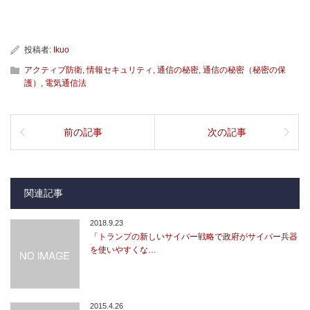
投稿者:
Ikuo
アクティブ防衛
,
情報セキュリティ
,
通信の秘密
,
通信の秘密（秘密の保
護）
,
電気通信法
前の記事
次の記事
関連記事
2018.9.23
「トランプの新しいサイバー戦略で政府がサイバー兵器
を使いやすくな…
2015.4.26