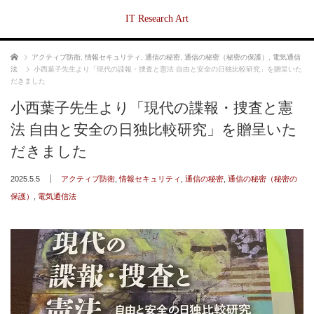
IT Research Art
ホーム
アクティブ防衛
,
情報セキュリティ
,
通信の秘密
,
通信の秘密（秘密の保護）
,
電気通信
法
小西葉子先生より「現代の諜報・捜査と憲法 自由と安全の日独比較研究」を贈呈いた
だきました
小西葉子先生より「現代の諜報・捜査と憲
法 自由と安全の日独比較研究」を贈呈いた
だきました
2025.5.5
アクティブ防衛
,
情報セキュリティ
,
通信の秘密
,
通信の秘密（秘密の
保護）
,
電気通信法