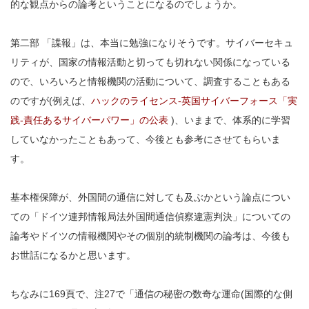
的な観点からの論考ということになるのでしょうか。
第二部 「諜報」は、本当に勉強になりそうです。サイバーセキュ
リティが、国家の情報活動と切っても切れない関係になっている
ので、いろいろと情報機関の活動について、調査することもある
のですが(例えば、
ハックのライセンス-英国サイバーフォース「実
践-責任あるサイバーパワー」の公表
)、いままで、体系的に学習
していなかったこともあって、今後とも参考にさせてもらいま
す。
基本権保障が、外国間の通信に対しても及ぶかという論点につい
ての「ドイツ連邦情報局法外国間通信偵察違憲判決」についての
論考やドイツの情報機関やその個別的統制機関の論考は、今後も
お世話になるかと思います。
ちなみに169頁で、注27で「通信の秘密の数奇な運命(国際的な側