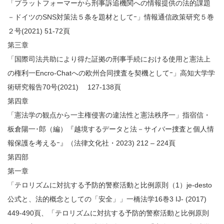
「プラットフォーマーから刑事訴追機関への情報提供の法的課題
－ドイツのSNS対策法５条を題材としてｰ」情報通信政策研究５巻
２号(2021) 51-72頁
第三章
「国際司法共助により得た証拠の刑事手続における使用と憲法上
の権利一Encro-Chatへの欧州合同捜査を契機としてｰ」高知大学学
術研究報告70号(2021) 127-138頁
第四章
「憲法学の観点から一主権侵害の違法性と憲法秩序一」指宿信・
板倉陽一･郎（編）『越境するデータと法－サイバー捜査と個人情
報保護を考えるｰ』（法律文化社・2023) 212 – 224頁
第四部
第一章
「テロリズムに対抗する予防的警察活動と比例原則（1）je-desto
公式と、法的概念としての「安全」」一橋法学16巻3 IJ- (2017)
449-490頁、「テロリズムに対抗する予防的警察活動と比例原則