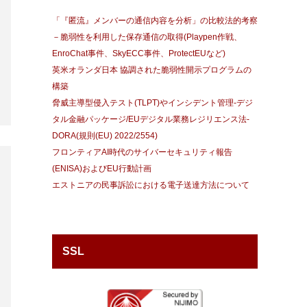
「『匿流』メンバーの通信内容を分析」の比較法的考察
－脆弱性を利用した保存通信の取得(Playpen作戦、
EnroChat事件、SkyECC事件、ProtectEUなど)
英米オランダ日本 協調された脆弱性開示プログラムの
構築
脅威主導型侵入テスト(TLPT)やインシデント管理-デジ
タル金融パッケージ/EUデジタル業務レジリエンス法-
DORA(規則(EU) 2022/2554)
フロンティアAI時代のサイバーセキュリティ報告
(ENISA)およびEU行動計画
エストニアの民事訴訟における電子送達方法について
SSL