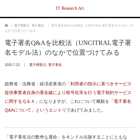
IT Research Art
ホーム
電子商取引
,
電子署名
電子署名Q&Aを比較法（UNCITRAL電子署名モデル法）の
なかで位置づけてみる
電子署名Q&Aを比較法（UNCITRAL電子署
名モデル法）のなかで位置づけてみる
2020.7.23
電子商取引
,
電子署名
総務省・法務省・経済産業省の
「利用者の指示に基づきサービス
提供事業者自身の署名鍵により暗号化等を行う電子契約サービス
に関するＱ＆Ａ」
になりますが、これについて概観を
「電子署名
Q&Aについて」というエントリ
であげてみました。
「電子署名法の数奇な運命」をキンドル出版することにともな