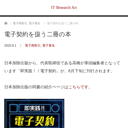
IT Research Art
ホーム
電子商取引
,
電子署名
電子契約を扱う二冊の本
電子契約を扱う二冊の本
2020.8.1
電子商取引
,
電子署名
日本加除出版から、代表取締役である高橋が筆頭編集者となって
います「即実践！！電子契約」が、8月下旬に刊行されます。
日本加除出版の同書の紹介ページは
こちらです
。