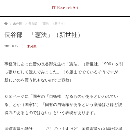
IT Research Art
ホーム
未分類
長谷部 「憲法」（新世社）
長谷部 「憲法」（新世社）
2015.6.12
未分類
事務所にあった昔の長谷部先生の「憲法」（新世社、1996）を引
っ張りだして読んでみました。（６版まででているそうですが、
新しいのを買う気もないのでご容赦）
６８ページに「固有の「自衛権」なるものがあるといわれてい
る」とか（国家に）「固有の自衛権があるという議論はさほど説
得力のあるものではない」という表現があります。
国連憲章の話は、
ここ
でしていますけど、国連憲章の立場は説得