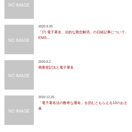
2020.9.30
「(7) 電⼦署名、法的な懸念解消」の日経記事について-
ENIS…
2020.6.2
商業登記法と電子署名
2020.12.25
「電子署名法の数奇な運命」を読むともらえる10のお土
産