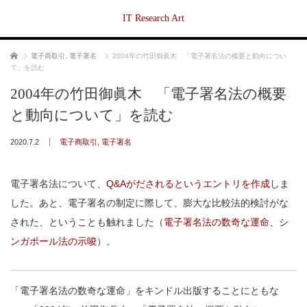
IT Research Art
ホーム
電子商取引
,
電子署名
2004年の竹田御眞木 「電子署名法の概要と動向につい
て」を読む
2004年の竹田御眞木 「電子署名法の概要
と動向について」を読む
2020.7.2
電子商取引
,
電子署名
電子署名法について、
Q&Aがだされるというエントリを作成
しま
した。あと、電子署名の制定に際して、膨大な比較法的検討がな
された、ということも触れました（
電子署名法の数奇な運命
、
シ
ンガポール法の示唆
）。
「電子署名法の数奇な運命」をキンドル出版することにともな