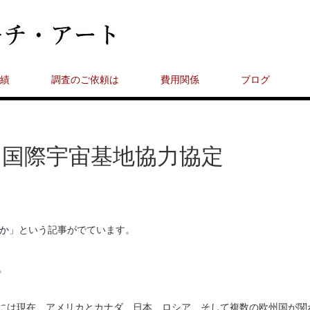
績
調査のご依頼は
費用関係
ブログ
と国際宇宙基地協力協定
スか」
という記事がでています。
。
SSには現在、アメリカとカナダ、日本、ロシア、そして複数の欧州国が関