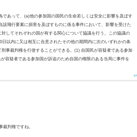
為であって、(a)他の参加国の国民の生命若しくは安全に影響を及ぼす
は当該飛行要素に損害を及ぼすものに係る事件において、影響を受けた
に対してそれぞれの国が有する関心について協議を行う。この協議の
0日以内に又は相互に合意されたその他の期間内に次のいずれかの条
刑事裁判権を行使することができる。(1) 自国民が容疑者である参加
国民が容疑者である参加国が訴追のため自国の権限のある当局に事件を
事裁判権ですね。