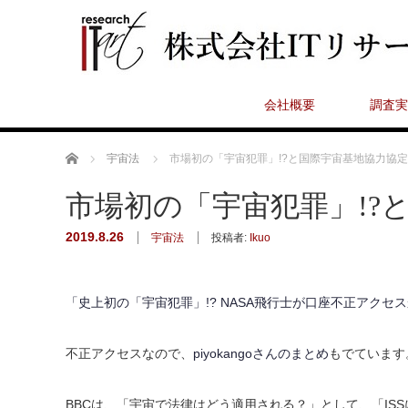
会社概要
調査実
ホーム
宇宙法
市場初の「宇宙犯罪」!?と国際宇宙基地協力協定
市場初の「宇宙犯罪」!?
2019.8.26
宇宙法
投稿者:
Ikuo
「史上初の「宇宙犯罪」!? NASA飛行士が口座不正アクセ
不正アクセスなので、
piyokangoさんのまとめ
もでています
BBCは、「宇宙で法律はどう適用される？」として、「I